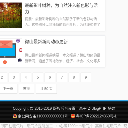
为都市中的传奇人物。本文还将对这些奇才的最新
最新彩叶树种，为自然注入新色彩与活
动态进行解析，探讨他们的成长经历、修炼方...
力
摘要：最新彩叶树种为自然赋予了新的色彩与活
力。这些树种以其独特的彩色叶片，为环境带来了
缤纷多彩的变化。它们不仅丰富了植被的多样性，
还提升了景观的美学价值。这些最新彩叶树种的引
微山最新新闻动态更新
入，为自然生态注入了新的生机与活力，让我们...
微山最新新闻报道摘要：本文报道了微山地区的最
新新闻，涵盖了当地政治、经济、社会、文化等多
个领域。报道中提到了当地的发展成就、重要事件
以及民生改善等方面的内容。通过这篇报道，读者
2
3
4
5
6
7
8
9
可以了解到微山地区的最新动态和发展情况。...
下一页
末页
共 50 页
Copyright
2015-2019
版权后台设置.
基于
Z-BlogPHP
搭建
京公网安备11000000000001号
粤ICP备2022124360号-1
钢四柱暖气片
暖气片定制加工
中心距1200mm暖气片
高档住宅暖气片
现