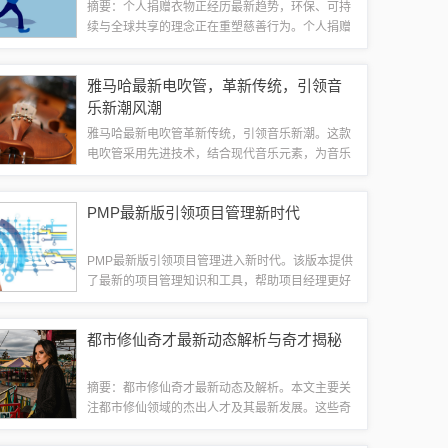
摘要：个人捐赠衣物正经历最新趋势，环保、可持
续与全球共享的理念正在重塑慈善行为。个人捐赠
衣物不仅关注受赠者的需求，更注重衣物的环保处
理和可持续利用。全球共享的理念使得捐赠行为更
雅马哈最新电吹管，革新传统，引领音
加广泛和高效，推动个人捐赠衣物成为时尚和...
乐新潮风潮
雅马哈最新电吹管革新传统，引领音乐新潮。这款
电吹管采用先进技术，结合现代音乐元素，为音乐
爱好者带来全新的演奏体验。它兼具实用性和创新
性，能够满足不同音乐风格的需求，是音乐创作与
PMP最新版引领项目管理新时代
表演的得力助手。雅马哈电吹管的推出，将引...
PMP最新版引领项目管理进入新时代。该版本提供
了最新的项目管理知识和工具，帮助项目经理更好
地应对复杂多变的项目环境。新版PMP注重实践应
用，强调项目管理的灵活性和创新性，为项目管理
都市修仙奇才最新动态解析与奇才揭秘
领域注入了新的活力和思路。通过学习和...
摘要：都市修仙奇才最新动态及解析。本文主要关
注都市修仙领域的杰出人才及其最新发展。这些奇
才通过修炼，展现出超凡的实力和神奇的法术，成