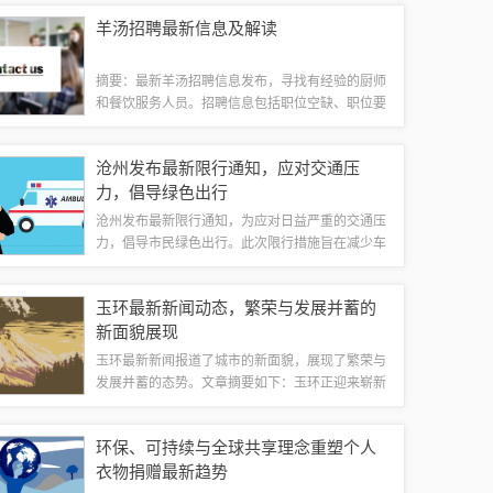
对价格产生一定影响。投资者需密切关注市场动
羊汤招聘最新信息及解读
态，以做出明智的决策。本文将对今日黄铜价格
的...
摘要：最新羊汤招聘信息发布，寻找有经验的厨师
和餐饮服务人员。招聘信息包括职位空缺、职位要
求、薪资待遇和福利待遇等内容。此次招聘旨在扩
大羊汤品牌的影响力，提升服务质量。相关解读指
沧州发布最新限行通知，应对交通压
出，羊汤市场潜力巨大，招聘优秀人才将有助...
力，倡导绿色出行
沧州发布最新限行通知，为应对日益严重的交通压
力，倡导市民绿色出行。此次限行措施旨在减少车
辆拥堵，改善空气质量，提升城市生活环境。呼吁
市民尽量选择公共交通、骑行或步行出行，共同为
玉环最新新闻动态，繁荣与发展并蓄的
缓解交通压力贡献一份力量。背景与原因近年...
新面貌展现
玉环最新新闻报道了城市的新面貌，展现了繁荣与
发展并蓄的态势。文章摘要如下：玉环正迎来崭新
的发展时期，城市面貌日新月异，经济持续增长，
各项建设事业稳步推进。最新动态报道了玉环在各
环保、可持续与全球共享理念重塑个人
个领域取得的显著成就，体现了城市的繁荣与...
衣物捐赠最新趋势