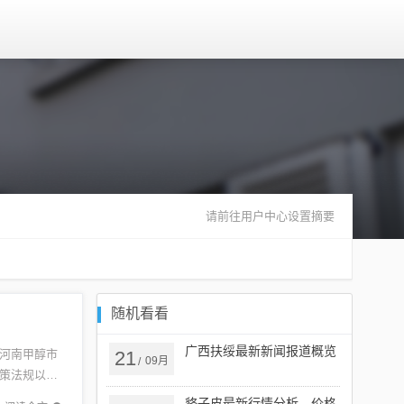
请前往用户中心设置摘要
随机看看
广西扶绥最新新闻报道概览
河南甲醇市
21
09月
/
策法规以及
做出明智
貉子皮最新行情分析，价格