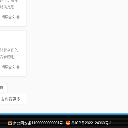
这里是展示
能满足您的
祥市概述
阅读全文
轻舞者们的
青春的追
演令人陶
阅读全文
 页
点击查看更多
京公网安备11000000000001号
粤ICP备2022124360号-1