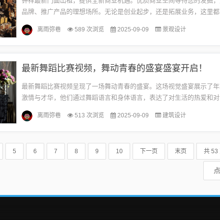
钟祥最新门面出租，提供全新商业机遇。优质商业空间等待您的发掘，
品牌、推广产品的理想场所。无论是创业起步，还是拓展业务，这里都
需求。把握机会，钟祥门面出租为您打开成功之门，共创辉煌未来。钟
离雨弥巷
589 次浏览
2025-09-09
景观设计
钟...
最新舞蹈比赛视频，舞动青春的盛宴盛宴开启！
最新舞蹈比赛视频呈现了一场舞动青春的盛宴。这场视觉盛宴展示了年
激情与才华，他们通过舞蹈语言和身体语言，表达了对生活的热爱和对
求。视频记录了比赛中的精彩瞬间，舞者们优美的舞姿和充满力量的表
离雨弥巷
513 次浏览
2025-09-09
建筑设计
醉。...
5
6
7
8
9
10
下一页
末页
共 53