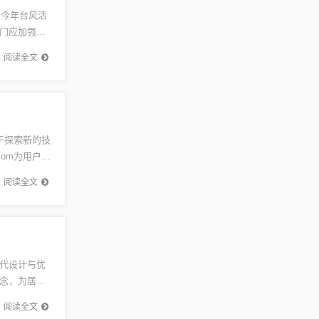
，今年台风活
门应加强对
。台...
阅读全文
于探索新的技
om为用户带
阅读全文
代设计与优
念，为居民
代人对美
阅读全文