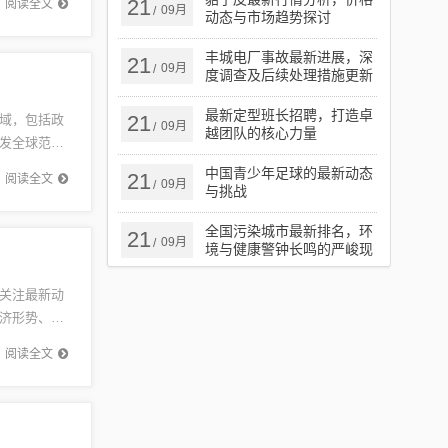
21
阅读全文
09月
/
动态与市场趋势探讨
丰城电厂事故最新进展，深
21
09月
/
度调查及后续处理措施更新
最新定型班长招聘，打造卓
21
域，包括政
09月
/
越团队的核心力量
发全球范围
动态。随
中国青少年足球的最新动态
21
阅读全文
09月
/
与挑战
全国污染城市最新排名，环
21
09月
/
境与健康警钟长鸣的严峻现
实
关注最新动
济形势、政
趋势预
阅读全文