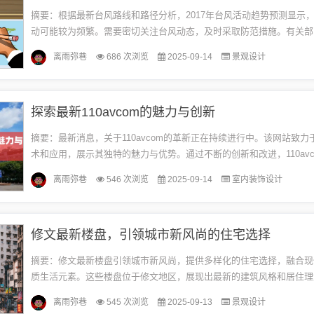
摘要：根据最新台风路线和路径分析，2017年台风活动趋势预测显示
动可能较为频繁。需要密切关注台风动态，及时采取防范措施。有关部
台风路径的监测和分析，及时发布预警信息，确保人民群众生命财产安全
离雨弥巷
686 次浏览
2025-09-14
景观设计
探索最新110avcom的魅力与创新
摘要：最新消息，关于110avcom的革新正在持续进行中。该网站致力
术和应用，展示其独特的魅力与优势。通过不断的创新和改进，110avc
来前所未有的体验，无论是功能还是内容，都展现出令人瞩目的...
离雨弥巷
546 次浏览
2025-09-14
室内装饰设计
修文最新楼盘，引领城市新风尚的住宅选择
摘要：修文最新楼盘引领城市新风尚，提供多样化的住宅选择，融合现
质生活元素。这些楼盘位于修文地区，展现出最新的建筑风格和居住理
带来舒适、便捷、高品质的居住体验。这些楼盘的推出，不仅满足了现
离雨弥巷
545 次浏览
2025-09-13
景观设计
好...