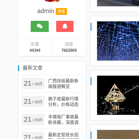
admin
游客
文章
浏览
44344
7662869
最新文章
广西扶绥最新新
21
09月
/
闻报道概览
貉子皮最新行情
21
09月
/
分析，价格动态
与市场趋势探讨
丰城电厂事故最
21
09月
/
新进展，深度调
查及后续处理措
施更新
最新定型班长招
21
09月
/